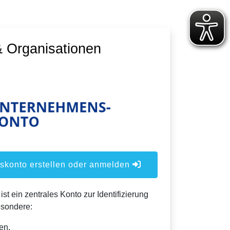
 Organisationen
konto erstellen oder anmelden
t ein zentrales Konto zur Identifizierung
esondere:
en,