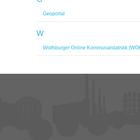
Geoportal
W
Wolfsburger Online Kommunalstatistik (WO