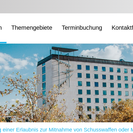
n
Themengebiete
Terminbuchung
Kontakt
g einer Erlaubnis zur Mitnahme von Schusswaffen oder 