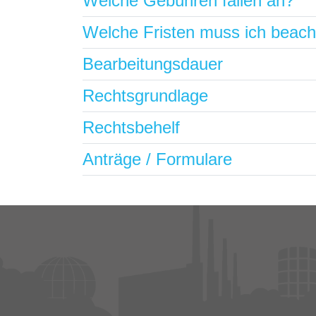
Welche Gebühren fallen an?
Welche Fristen muss ich beac
Bearbeitungsdauer
Rechtsgrundlage
Rechtsbehelf
Anträge / Formulare