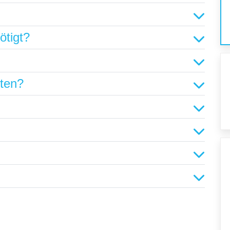
ötigt?
hten?