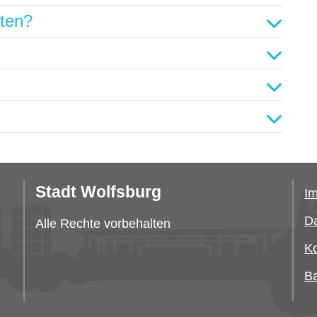
hten?
Stadt Wolfsburg
I
Da
Alle Rechte vorbehalten
Ko
Ba