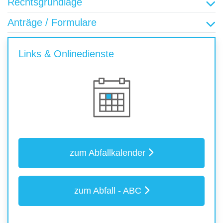
Rechtsgrundlage
Anträge / Formulare
Links & Onlinedienste
zum Abfallkalender
zum Abfall - ABC