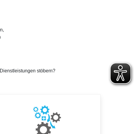
n,
m
Dienstleistungen stöbern?